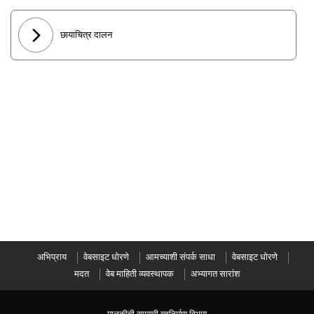
छायाचित्र दालन
अभिप्राय
वेबसाइट धोरणे
आमच्याशी संपर्क साधा
वेबसाइट धोरणे
मदत
वेब माहिती व्यवस्थापक
अभ्यागत सारांश
मालकीची सामग्री गृहनिर्माण विभाग