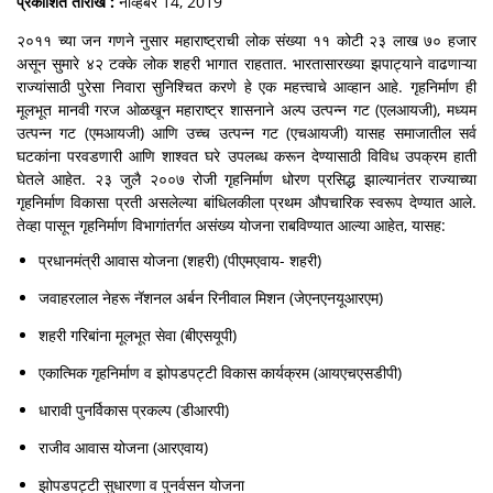
प्रकाशित तारीख :
नोव्हेंबर 14, 2019
२०११ च्या जन गणने नुसार महाराष्ट्राची लोक संख्या ११ कोटी २३ लाख ७० हजार
असून सुमारे ४२ टक्के लोक शहरी भागात राहतात. भारतासारख्या झपाट्याने वाढणाऱ्या
राज्यांसाठी पुरेसा निवारा सुनिश्चित करणे हे एक महत्त्वाचे आव्हान आहे. गृहनिर्माण ही
मूलभूत मानवी गरज ओळखून महाराष्ट्र शासनाने अल्प उत्पन्न गट (एलआयजी), मध्यम
उत्पन्न गट (एमआयजी) आणि उच्च उत्पन्न गट (एचआयजी) यासह समाजातील सर्व
घटकांना परवडणारी आणि शाश्वत घरे उपलब्ध करून देण्यासाठी विविध उपक्रम हाती
घेतले आहेत. २३ जुलै २००७ रोजी गृहनिर्माण धोरण प्रसिद्ध झाल्यानंतर राज्याच्या
गृहनिर्माण विकासा प्रती असलेल्या बांधिलकीला प्रथम औपचारिक स्वरूप देण्यात आले.
तेव्हा पासून गृहनिर्माण विभागांतर्गत असंख्य योजना राबविण्यात आल्या आहेत, यासह:
प्रधानमंत्री आवास योजना (शहरी) (पीएमएवाय- शहरी)
जवाहरलाल नेहरू नॅशनल अर्बन रिनीवाल मिशन (जेएनएनयूआरएम)
शहरी गरिबांना मूलभूत सेवा (बीएसयूपी)
एकात्मिक गृहनिर्माण व झोपडपट्टी विकास कार्यक्रम (आयएचएसडीपी)
धारावी पुनर्विकास प्रकल्प (डीआरपी)
राजीव आवास योजना (आरएवाय)
झोपडपट्टी सुधारणा व पुनर्वसन योजना