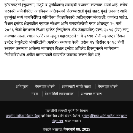
झोपडपट्टी (सुधारणा, मंजुरी व पुनर्विकास) लवादाची स्थापना करण्यात आली आहे. तसेच
सरकारी जमिनींवरील अनधिकृत अतिक्रमणे रोखण्यासाठी मुंबई शहर, मुंबई उपनगर आणि
बृहन्मुंबई मध्ये नामनिर्देशित अतिरिक्त जिल्हाधिकारी (अतिक्रमण/बेदखली) कार्यरत आहेत.
रिअल इस्टेट क्षेत्रातील ग्राहक संरक्षण आणि पारदर्शकतेची गरज ओळखून २५ मार्च
२०१६ रोजी देशभरात रिअल इस्टेट (रेग्युलेशन अँड डेव्हलपमेंट) ऍक्ट, २०१६ (रेरा) लागू
करण्यात आला. त्याला प्रतिसाद म्हणून महाराष्ट्राने १ मे २०१७ रोजी महाराष्ट्र रिअल
इस्टेट रेग्युलेटरी ऑथॉरिटीची (महारेरा) स्थापना केली. तसेच २४ डिसेंबर २०१८ रोजी
स्थापन करण्यात आलेल्या महाराष्ट्र रिअल इस्टेट अपिलेट ट्रिब्युनलने महारेराच्या
निर्णयाविरोधात अपील करण्यासाठी व्यासपीठ उपलब्ध करून दिले आहे.
अभिप्राय
वेबसाइट धोरणे
आमच्याशी संपर्क साधा
वेबसाइट धोरणे
मदत
वेब माहिती व्यवस्थापक
अभ्यागत सारांश
मालकीची सामग्री गृहनिर्माण विभाग
राष्ट्रीय माहिती विज्ञान केंद्र
द्वारे विकसित आणि होस्ट केलेले,
इलेक्ट्रॉनिक्स आणि माहिती तंत्रज्ञान
मंत्रालय
, भारत सरकार
शेवटचे अद्यावत:
फेब्रुवारी 08, 2025